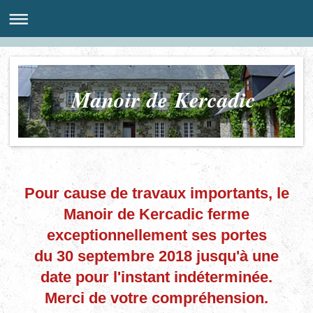
Manoir de Kercadic
Pour cause de travaux importants, le
Manoir de Kercadic ferme
exceptionnellement ses portes
du 30 septembre 2018 jusqu'à une
date pour l'instant indéterminée.
Merci de votre compréhension.